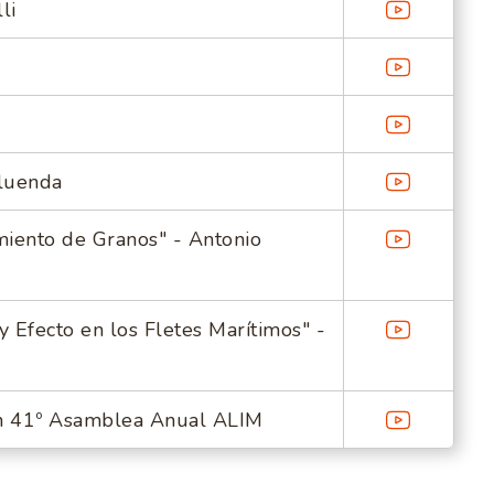
li
aluenda
iento de Granos" - Antonio
 Efecto en los Fletes Marítimos" -
ión 41º Asamblea Anual ALIM